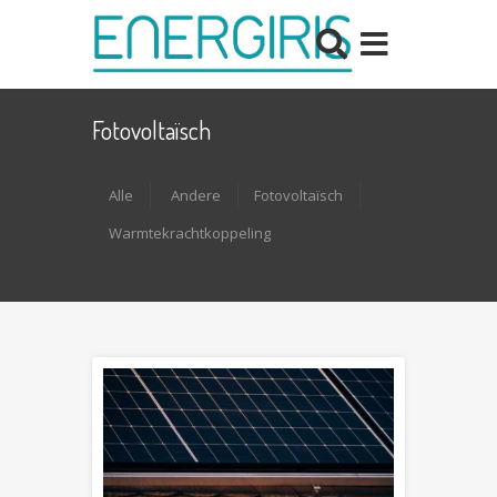
Fotovoltaïsch
Alle
Andere
Fotovoltaïsch
Warmtekrachtkoppeling