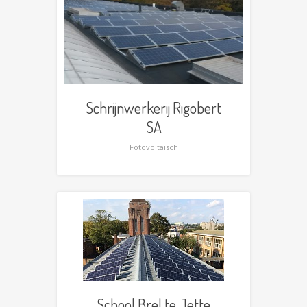
Schrijnwerkerij Rigobert
SA
Fotovoltaïsch
School Brel te Jette