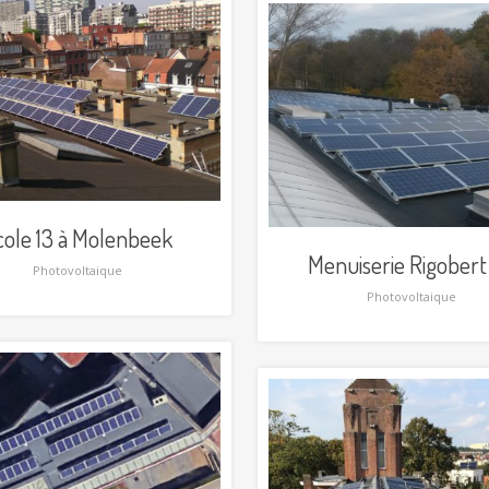
cole 13 à Molenbeek
Menuiserie Rigobert
Photovoltaique
Photovoltaique