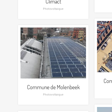
Climact
Photovoltaique
Com
Commune de Molenbeek
Photovoltaique