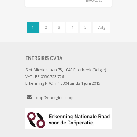
18/03/2025
1
2
3
4
5
Volg
ENERGIRIS CVBA
Sint-Michielslaan 75, 1040 Etterbeek (België)
VAT : BE 0550.753.726
Erkenning NRC : n° 5304 sinds 1 juni 2015
coop@energiris.coop