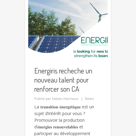
Energiris recheche un
nouveau talent pour
renforcer son CA
Publié par
Fabian Hiernaux
News
La 𝐭𝐫𝐚𝐧𝐬𝐢𝐭𝐢𝐨𝐧 𝐞́𝐧𝐞𝐫𝐠𝐞́𝐭𝐢𝐪𝐮𝐞 est un
sujet d’intérêt pour vous ?
Promouvoir la production
d’𝐞́𝐧𝐞𝐫𝐠𝐢𝐞𝐬 𝐫𝐞𝐧𝐨𝐮𝐯𝐞𝐥𝐚𝐛𝐥𝐞𝐬 et
participer au développement