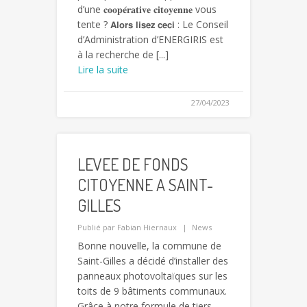
d’une 𝐜𝐨𝐨𝐩𝐞́𝐫𝐚𝐭𝐢𝐯𝐞 𝐜𝐢𝐭𝐨𝐲𝐞𝐧𝐧𝐞 vous
tente ? 𝗔𝗹𝗼𝗿𝘀 𝗹𝗶𝘀𝗲𝘇 𝗰𝗲𝗰𝗶 : Le Conseil
d’Administration d’ENERGIRIS est
à la recherche de [...]
Lire la suite
27/04/2023
LEVEE DE FONDS
CITOYENNE A SAINT-
GILLES
Publié par
Fabian Hiernaux
News
Bonne nouvelle, la commune de
Saint-Gilles a décidé d’installer des
panneaux photovoltaïques sur les
toits de 9 bâtiments communaux.
Grâce à notre formule de tiers