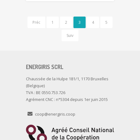
Préc
1
2
3
4
5
Suiv
ENERGIRIS SCRL
Chaussée de la Hulpe 181/1, 1170 Bruxelles
(Belgique)
TVA : BE 0550.753.726
Agrément CNC : n°5304 depuis 1er juin 2015
coop@energiris.coop