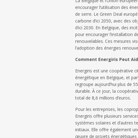
La Belgique et l’Union européen
encourager l’utilisation des éne
de serre. Le Green Deal europée
carbone d’ici 2050, avec des ob
d’ici 2030. En Belgique, des inc
pour encourager l’installation 
renouvelables. Ces mesures vise
l’adoption des énergies renouve
Comment Energiris Peut Aid
Energiris est une coopérative ci
énergétique en Belgique, et par
regroupe aujourd’hui plus de 55
durable. À ce jour, la coopérat
total de 8,6 millions d’euros.
Pour les entreprises, les copro
Energiris offre plusieurs service
systèmes solaires et d’autres t
initiaux. Elle offre également u
œuvre de projets énergétiques d