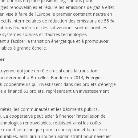
ne ont mis en place plusieurs législations pour
rgies renouvelables et réduire les émissions de gaz à effet
n vise à faire de l’Europe le premier continent neutre en
jectifs intermédiaires de réduction des émissions de 55 %
itations financières et des subventions sont disponibles
de systèmes solaires et d’autres technologies
nt à faciliter la transition énergétique et à promouvoir
lables à grande échelle.
er
toyenne qui joue un rôle crucial dans la transition
ticulièrement à Bruxelles. Fondée en 2014, Energiris
0 coopérateurs qui investissent dans des projets d’énergie
ive a financé 63 projets, représentant un investissement
priétés, les communautés et les bâtiments publics,
s. La coopérative peut aider à financer l’installation de
echnologies renouvelables, réduisant ainsi les coûts
ne expertise technique pour la conception et la mise en
urables, ainsi qu’un soutien administratif pour naviguer