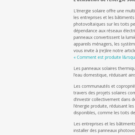
L’énergie solaire offre une mul
les entreprises et les bâtiments
photovoltaïques sur les toits per
dépendance aux réseaux électriq
panneaux convertissent la lumière
appareils ménagers, les systèm
vous invite à (re)lire notre art
« Comment est produite l&rsquo
Les panneaux solaires thermiques
l’eau domestique, réduisant ains
Les communautés et copropriétés
travers des projets solaires co
d’investir collectivement dans d
l’énergie produite, réduisant les
disponibles, comme les toits 
Les entreprises et les bâtiments
installer des panneaux photovol