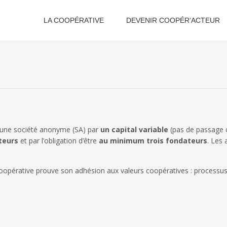
LA COOPÉRATIVE
DEVENIR COOPÉR’ACTEUR
d’une société anonyme (SA) par
un capital variable
(pas de passage c
teurs
et par l’obligation d’être
au minimum trois fondateurs
. Les 
oopérative prouve son adhésion aux valeurs coopératives : processus d